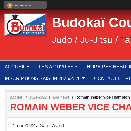
Panneau de gestion des cookies
Se connecter
Budokaï Cou
Judo / Ju-Jitsu / Ta
ACCUEIL
LES ACTIVITES
HORAIRES HEBDO
INSCRIPTIONS SAISON 2025/2026
CONTACT ET P
Accueil
2021-2022
Les news
Romain Weber vice champion d
ROMAIN WEBER VICE CHA
7 mai 2022 à Saint-Avold: