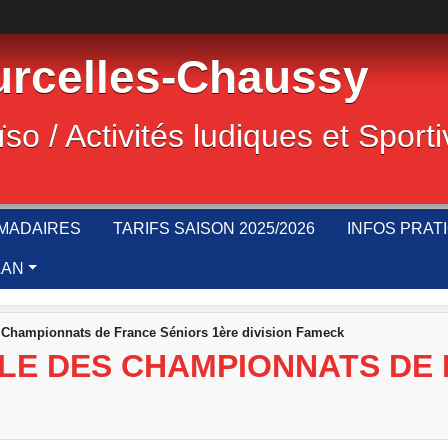
rcelles-Chaussy
ïso / Activités ludiques et Sport
MADAIRES
TARIFS SAISON 2025/2026
INFOS PRAT
LAN
des Championnats de France Séniors 1ère division Fameck
FINALE DES CHAMPIONNATS D