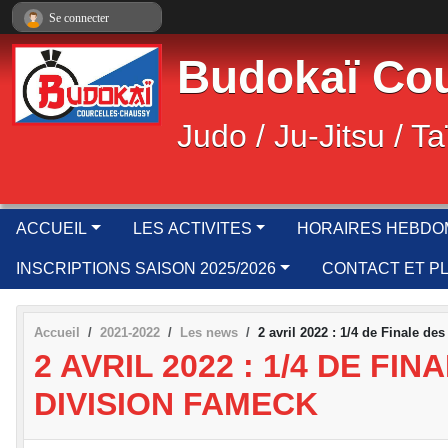
Panneau de gestion des cookies
Se connecter
Budokaï Cou
Judo / Ju-Jitsu / Ta
ACCUEIL
LES ACTIVITES
HORAIRES HEBDO
INSCRIPTIONS SAISON 2025/2026
CONTACT ET P
Accueil
2021-2022
Les news
2 avril 2022 : 1/4 de Finale 
2 AVRIL 2022 : 1/4 DE 
DIVISION FAMECK