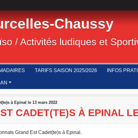
rcelles-Chaussy
ïso / Activités ludiques et Sport
MADAIRES
TARIFS SAISON 2025/2026
INFOS PRAT
LAN
te)s à Epinal le 13 mars 2022
T CADET(TE)S À EPINAL LE
onnats Grand Est Cadet(te)s à Epinal.