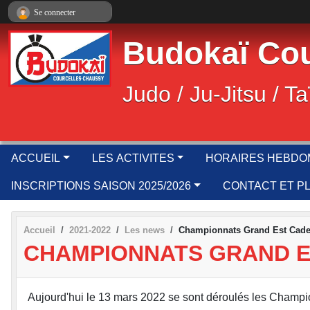
Panneau de gestion des cookies
Se connecter
Budokaï Cou
Judo / Ju-Jitsu / Ta
ACCUEIL
LES ACTIVITES
HORAIRES HEBDO
INSCRIPTIONS SAISON 2025/2026
CONTACT ET P
Accueil
2021-2022
Les news
Championnats Grand Est Cadet(
CHAMPIONNATS GRAND ES
Aujourd'hui le 13 mars 2022 se sont déroulés les Champi