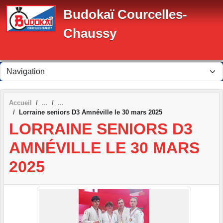
Panneau de gestion des cookies
Budokaï Courcelles-
Chaussy
Accueil
Lorraine seniors D3 Amnéville le 30 mars 2025
LORRAINE SENIORS D3
AMNÉVILLE LE 30 MARS
2025