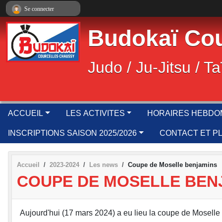
Panneau de gestion des cookies
Se connecter
Budokaï Cou
Judo / Ju-Jitsu / Ta
ACCUEIL
LES ACTIVITES
HORAIRES HEBDO
INSCRIPTIONS SAISON 2025/2026
CONTACT ET P
Accueil
2023-2024
Les news
Coupe de Moselle benjamins
COUPE DE MOSELLE BEN
Aujourd'hui (17 mars 2024) a eu lieu la coupe de Mosell