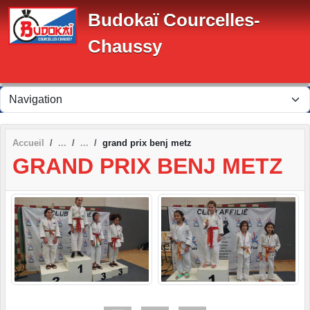
Panneau de gestion des cookies
Budokaï Courcelles-
Chaussy
Accueil
grand prix benj metz
GRAND PRIX BENJ METZ