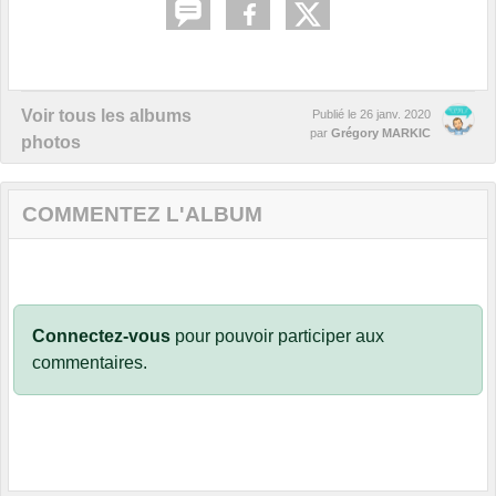
Voir tous les albums
Publié le
26 janv. 2020
par
Grégory MARKIC
photos
COMMENTEZ L'ALBUM
Connectez-vous
pour pouvoir participer aux
commentaires.