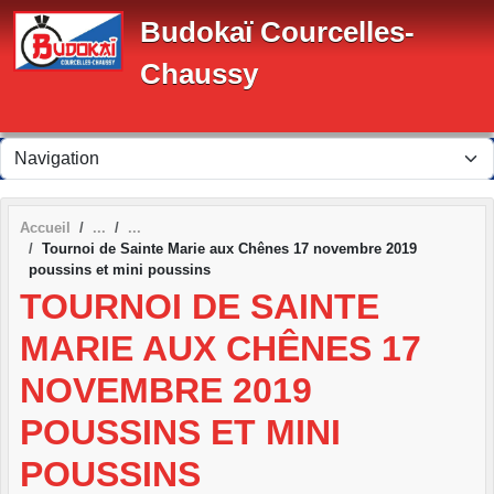
Panneau de gestion des cookies
Budokaï Courcelles-
Chaussy
Accueil
Tournoi de Sainte Marie aux Chênes 17 novembre 2019
poussins et mini poussins
TOURNOI DE SAINTE
MARIE AUX CHÊNES 17
NOVEMBRE 2019
POUSSINS ET MINI
POUSSINS