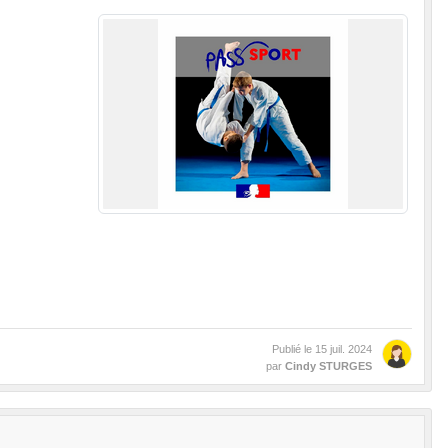
Publié le
15 juil. 2024
par
Cindy STURGES