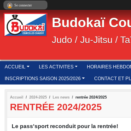
Panneau de gestion des cookies
Se connecter
Budokaï Cou
Judo / Ju-Jitsu / Ta
ACCUEIL
LES ACTIVITES
HORAIRES HEBDO
INSCRIPTIONS SAISON 2025/2026
CONTACT ET P
Accueil
2024-2025
Les news
rentrée 2024/2025
RENTRÉE 2024/2025
Le pass'sport reconduit pour la rentrée!