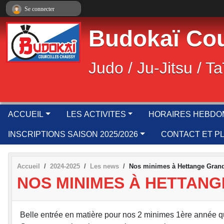
Panneau de gestion des cookies
Se connecter
Budokaï Cou
Judo / Ju-Jitsu / Ta
ACCUEIL
LES ACTIVITES
HORAIRES HEBDO
INSCRIPTIONS SAISON 2025/2026
CONTACT ET P
Accueil
2024-2025
Les news
Nos minimes à Hettange Grand
NOS MINIMES À HETTANG
Belle entrée en matière pour nos 2 minimes 1ère année qu