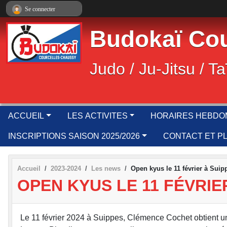
Panneau de gestion des cookies
Se connecter
Budokaï Cou
Judo / Ju-Jitsu / Ta
ACCUEIL
LES ACTIVITES
HORAIRES HEBDO
INSCRIPTIONS SAISON 2025/2026
CONTACT ET P
Accueil
2023-2024
Les news
Open kyus le 11 février à Sui
OPEN KYUS LE 11 FÉVRIE
Le 11 février 2024 à Suippes, Clémence Cochet obtient un