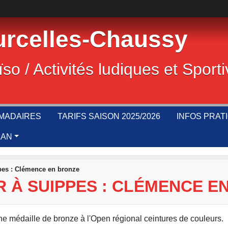
rcelles-Chaussy
ïso / Activités ludiques et Sport
MADAIRES
TARIFS SAISON 2025/2026
INFOS PRAT
LAN
ppes : Clémence en bronze
R À SUIPPES : CLÉMENCE E
e médaille de bronze à l'Open régional ceintures de couleurs.