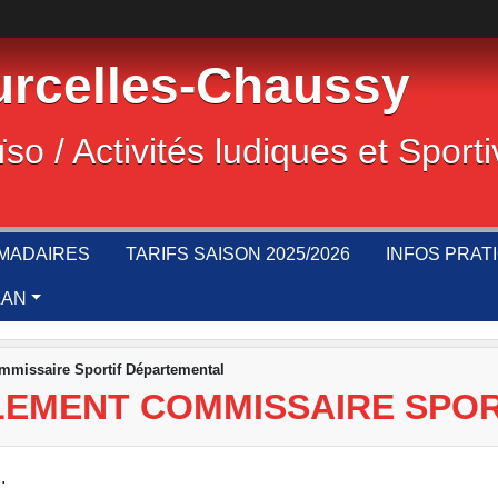
rcelles-Chaussy
ïso / Activités ludiques et Sport
MADAIRES
TARIFS SAISON 2025/2026
INFOS PRAT
LAN
ommissaire Sportif Départemental
LLEMENT COMMISSAIRE SPO
.