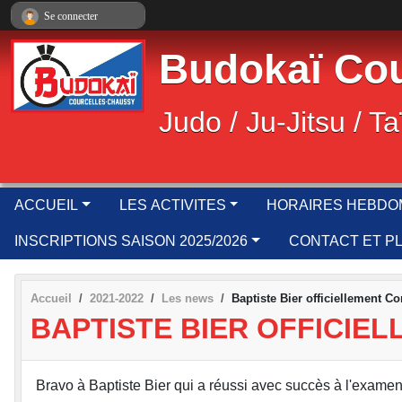
Panneau de gestion des cookies
Se connecter
Budokaï Cou
Judo / Ju-Jitsu / Ta
ACCUEIL
LES ACTIVITES
HORAIRES HEBDO
INSCRIPTIONS SAISON 2025/2026
CONTACT ET P
Accueil
2021-2022
Les news
Baptiste Bier officiellement C
BAPTISTE BIER OFFICIE
Bravo à Baptiste Bier qui a réussi avec succès à l'examen