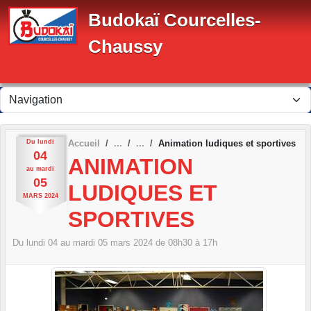
Panneau de gestion des cookies
Budokaï Courcelles-
Chaussy
Du
lundi
Accueil
Animation ludiques et sportives
04
ANIMATION
au
mardi
05
LUDIQUES ET
MARS
2024
SPORTIVES
Du
lundi
04
au
mardi
05
mars
2024
de 08h30 à 17h