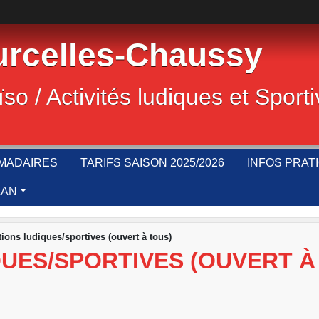
rcelles-Chaussy
ïso / Activités ludiques et Sport
MADAIRES
TARIFS SAISON 2025/2026
INFOS PRAT
LAN
ions ludiques/sportives (ouvert à tous)
UES/SPORTIVES (OUVERT À