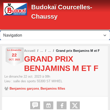
Panneau de gestion des cookies
Budokaï Courcelles-
Chaussy
Le
dimanche
Accueil
Grand prix Benjamins M et F
22
GRAND PRIX
OCT.
2023
BENJAMINS M ET F
Le
dimanche
22
oct.
2023
à 08h
Lieu :
salle des sports
55300
ST MIHIEL
Benjamins garçons
Benjamins filles